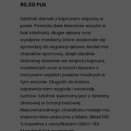
90,00 PLN
Szlafrok damski z kapturem wiązany w
pasie. Posiada dwie kieszenie wszyte w
bok szlafroka, długie rękawy oraz
wywijane mankiety, które doskonale się
sprawdzą do regulacji rękawa. Model ma
charakter sportowy, dzięki idealnie
dobranej dzianinie we wnętrzu kaptura,
mankietach oraz w lotach kieszeni z
motywem wąskich pasków modnych w
tym sezonie. Długość do kolana
zapewnia nam wygodę i swobodę
ruchów. Szlafrok wykonany jest z dzianiny
dresowej w tonacji beżowej.
Niepowtarzalnego charakteru nadaje mu
srebrna nitka widoczna z bliska. Skład 100
% bawełna z certyfikatem OEKO-TEX
Standard jest gwarancją